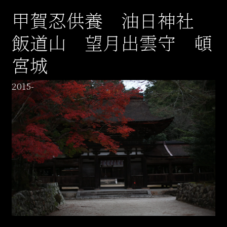
甲賀忍供養 油日神社
飯道山 望月出雲守 頓
宮城
2015-