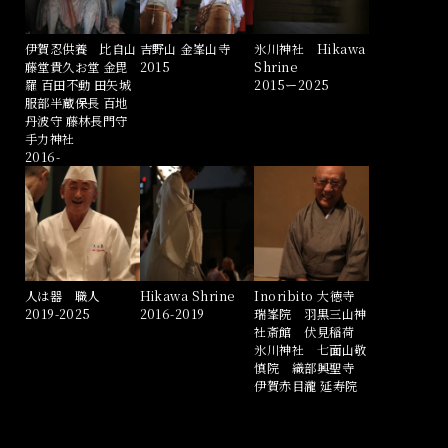
伊賀忍供養 比自山
吉野山 金峯山寺
氷川神社 Hikawa
藤堂貴久お堂 金毘
2015
Shrine
羅 百田不動 田矢城
2015ー2025
服部半蔵保長 百地
丹波守 藤林長門守
手力神社
2016-
人は器 職人
Hikawa Shrine
Inoribito 大徳寺
2019-2025
2016-2019
瑞峯院 羽黒三山神
社斎館 伏見稲荷
氷川神社 七面山敬
慎院 織部興聖寺
伊賀赤目瀧 延寿院
2015-2024